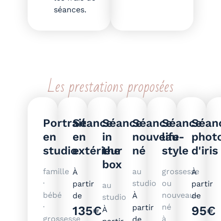
séances.
Les prestations proposées
Portrait
Séance
Séance
Séance
Séance
Séan
en
en
in
nouveau-
life
phot
studio
extérieur
the
né
style
d'iris
box
famille
au
grossesse
À
À
·
studio
ou
partir
partir
au
bébé
nouveau-
de
À
de
studio
·
né
partir
135€
95€
À
grossesse
à
de