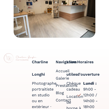
Charline
Navigation
Liens
Horaires
Accueil
Longhi
utiles
d'ouverture
Galerie
Photographe
Chèque
Lundi :
Prestations
portraitiste
cadeau
9h00 -
Blog
en studio
12h00 /
Location
Contact
ou en
14h00 -
de
extérieur ·
18h00
borne à