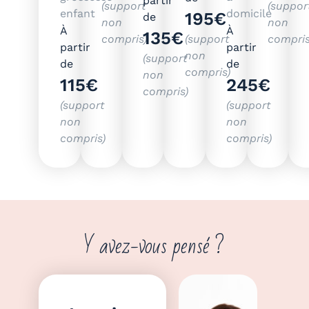
partir
(support
(suppor
enfant
domicile
195€
de
non
non
À
À
135€
compris)
(support
compris
partir
partir
non
(support
de
de
compris)
non
115€
245€
compris)
(support
(support
non
non
compris)
compris)
Y avez-vous pensé ?