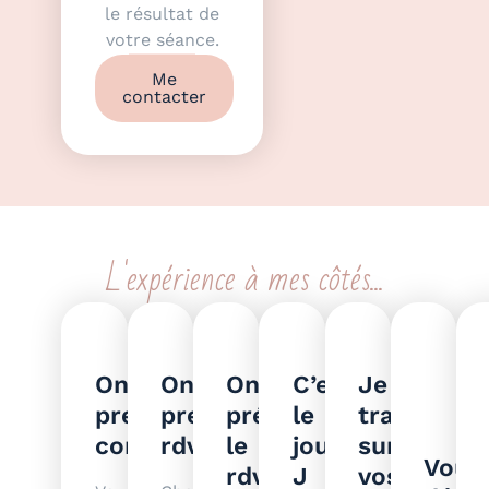
le résultat de
votre séance.
Me
contacter
L'expérience à mes côtés...
On
On
On
C’est
Je
prend
prend
prépare
le
travaille
contact
rdv
le
jour
sur
Vous
rdv
J
vos