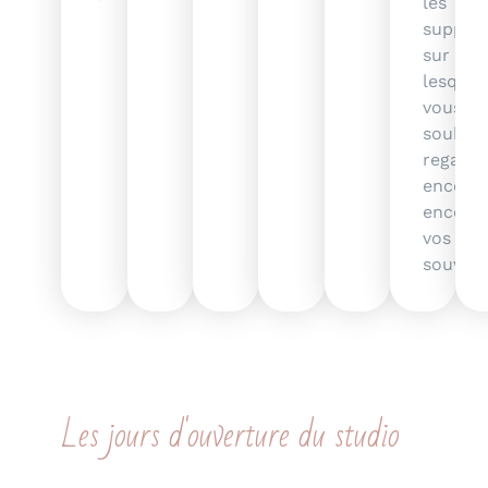
les
suppor
sur
lesquel
vous
souhait
regarde
encore 
encore
vos
souveni
Les jours d'ouverture du studio