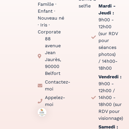
Famille ·
selfie
Mardi -
Enfant ·
Jeudi :
Nouveau né
9h00 -
· Iris ·
12h00
Corporate
(sur RDV
88
pour
avenue
séances
Jean
photos)
Jaurès,
/ 14h00-
90000
18h00
Belfort
Vendredi :
Contactez-
9h00 -
moi
12h00 /
Appelez-
14h00 -
moi
18h00 (sur
RDV pour
visionnage)
Samedi :