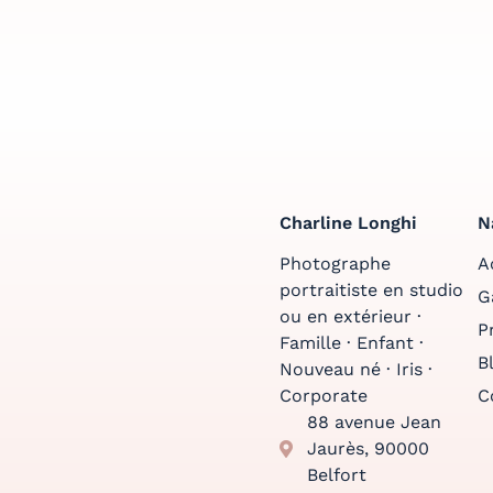
Charline Longhi
N
Photographe
A
portraitiste en studio
G
ou en extérieur ·
P
Famille · Enfant ·
B
Nouveau né · Iris ·
Corporate
C
88 avenue Jean
Jaurès, 90000
Belfort